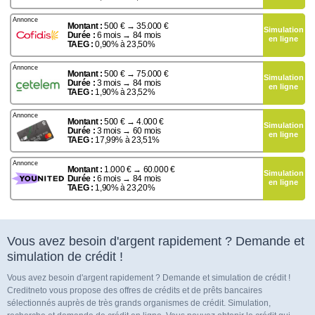
Crédit entre Particuliers
Exemple : Pour 
Montant :
500 € → 35.000 €
facultative).
TAE
Simulation
Crédit Personnel
59 mensualités 
Durée :
6 mois → 84 mois
total dû de 11.2
en ligne
TAEG :
0,90% à 23,50%
Crédit Consommation
Exemple : Pour 
Montant :
500 € → 75.000 €
facultative).
TAE
Simulation
48 mensualités 
Compte / Carte Bancaire
Durée :
3 mois → 84 mois
Frais dossier 0€.
en ligne
TAEG :
1,90% à 23,52%
Exemple : Pour 
Montant :
500 € → 4.000 €
facultative).
TAE
Simulation
de 21,12%) : 35
Durée :
3 mois → 60 mois
25,26€
en ligne
.
Montant 
TAEG :
17,99% à 23,51%
Exemple : Pour 
Montant :
1.000 € → 60.000 €
facultative).
TAE
Simulation
84 mensualités 
Durée :
6 mois → 84 mois
Frais dossier 0€.
en ligne
TAEG :
1,90% à 23,20%
Vous avez besoin d'argent rapidement ? Demande et
simulation de crédit !
Vous avez besoin d'argent rapidement ? Demande et simulation de crédit !
Creditneto vous propose des offres de crédits et de prêts bancaires
sélectionnés auprès de très grands organismes de crédit. Simulation,