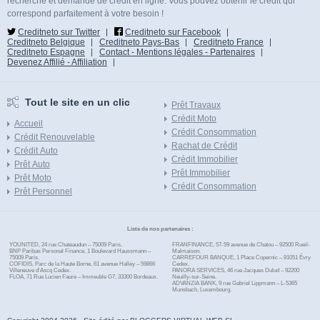
recherche et demande de crédit en ligne. Vous pouvez obtenir le crédit qui
correspond parfaitement à votre besoin !
Creditneto sur Twitter
Creditneto sur Facebook
Creditneto Belgique
Creditneto Pays-Bas
Creditneto France
Creditneto Espagne
Contact - Mentions légales - Partenaires
Devenez Affilié - Affiliation
Tout le site en un clic
Prêt Travaux
Crédit Moto
Accueil
Crédit Consommation
Crédit Renouvelable
Rachat de Crédit
Crédit Auto
Crédit Immobilier
Prêt Auto
Prêt Immobilier
Prêt Moto
Crédit Consommation
Prêt Personnel
Liste de nos partenaires :
YOUNITED, 24 rue Chateaudun – 75009 Paris.
FRANFINANCE, 57-59 avenue de Chatou – 92500 Rueil-
BNP Paribas Personal Finance, 1 Boulevard Haussmann –
Malmaison.
75009 Paris.
CARREFOUR BANQUE, 1 Place Copernic – 91051 Évry
COFIDIS, Parc de la Haute Borne, 61 avenue Halley – 59866
Cedex.
Villeneuve d'Ascq Cedex.
PANORA SERVICES, 46 rue Jacques Dulud – 92200
FLOA, 71 Rue Lucien Faure – Immeuble G7, 33300 Bordeaux.
Neuilly-sur-Seine.
ADVANZIA BANK, 9 rue Gabriel Lippmann – L-5365
Munsbach, Luxembourg.