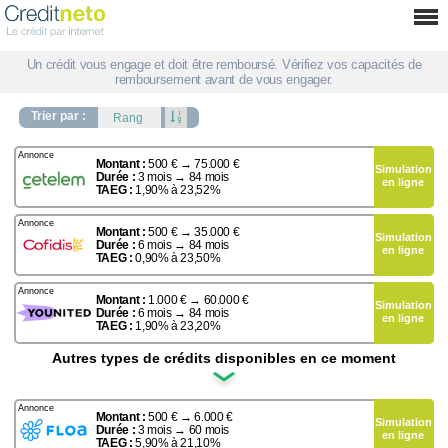
✖
Un crédit vous engage et doit être remboursé. Vérifiez vos capacités de
Type de crédit :
remboursement avant de vous engager.
Montant :
Trier par :
✖
Durée
Exemple : Pour 
Montant :
500 € → 75.000 €
facultative).
TAE
Simulation
48 mensualités 
Credit
Durée :
3 mois → 84 mois
Frais dossier 0€.
en ligne
TAEG :
1,90% à 23,52%
Prêt Personnel
Exemple : Pour 
Montant :
500 € → 35.000 €
facultative).
TAE
Simulation
Rachat de Crédit
59 mensualités 
Durée :
6 mois → 84 mois
total dû de 11.2
en ligne
TAEG :
0,90% à 23,50%
Crédit Renouvelable
Exemple : Pour 
Montant :
1.000 € → 60.000 €
facultative).
TAE
Simulation
84 mensualités 
Durée :
6 mois → 84 mois
Prêt Travaux
Frais dossier 0€.
en ligne
TAEG :
1,90% à 23,20%
Crédit Immobilier
Autres types de crédits disponibles en ce moment
Crédit Auto
Exemple : Pour 3
Montant :
500 € → 6.000 €
révisable de 15
Crédit Moto
Simulation
mensualités de
1
Durée :
3 mois → 60 mois
dossier 0€.FLOA a
en ligne
TAEG :
5,90% à 21,10%